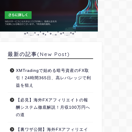
+*:;;:*.｡ﾟ+｡ﾟ+..｡ﾟ+*:;;:*+ﾟ
最新の記事(New Post)
XMTradingで始める暗号資産のFX取
引！24時間365日、高レバレッジで利
益を狙え
【必見】海外FXアフィリエイトの報
酬システム徹底解説！月収100万円へ
の道
【裏ワザ公開】海外FXアフィリエイ