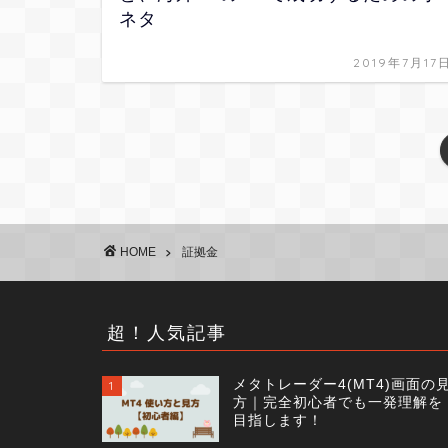
ネタ
2019年7月17
HOME
証拠金
超！人気記事
メタトレーダー4(MT4)画面の
1
方｜完全初心者でも一発理解を
目指します！