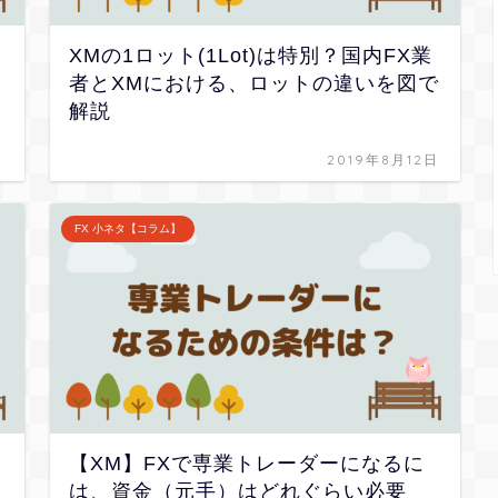
XMの1ロット(1Lot)は特別？国内FX業
者とXMにおける、ロットの違いを図で
解説
日
2019年8月12日
FX 小ネタ【コラム】
【XM】FXで専業トレーダーになるに
は、資金（元手）はどれぐらい必要