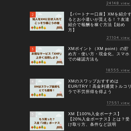
24148
view
【パートナー口座】XMを紹介
2
るとお小遣いが貰える！？友達
紹介で報酬を稼ぐ方法【始め
方】
21104
view
XMポイント（XM point）の貯
3
め方・使い方・現金化。スマホ
での確認方法も
18355
view
XMのスワップおすすめは
4
EUR/TRY！高金利通貨トルコ
ラで不労所得を得よう
17551
view
XM【100%入金ボーナス】
5
【20%入金ボーナス】とは？受
け取り方、条件など説明