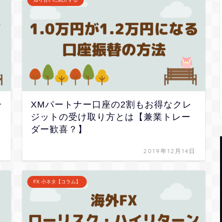
一
XMパートナー口座の2割もお得なクレ
ジットの受け取り方とは【兼業トレー
ダー歓喜？】
日
2019年12月14日
FX 小ネタ【コラム】