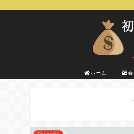
ホーム
会
実践！XMで稼ぐ