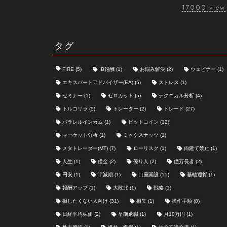
17000
view
タグ
FIRE
(5)
IB報酬
(1)
お悩み解決
(2)
ウェビナー
(1)
エキスパートアドバイザー(EA)
(5)
ストレス
(1)
セミナー
(1)
ゼロカット
(5)
テクニカル分析
(4)
トルコリラ
(5)
トレーダー
(2)
トレード
(27)
パラレルインカム
(1)
ビットコイン
(12)
マーケット分析
(1)
ミックスナッツ
(1)
メタトレーダー(MT)
(7)
ローリスク
(1)
両建て禁止
(1)
人生
(1)
借金
(2)
億り人
(2)
億万長者
(2)
円安
(1)
半減期
(1)
口座開設
(15)
基軸通貨
(1)
報酬アップ
(1)
大敗北
(1)
戦略
(1)
損したくない人向け
(31)
損失
(1)
操作手順
(8)
日経平均株価
(2)
早期退職
(1)
月10万円
(1)