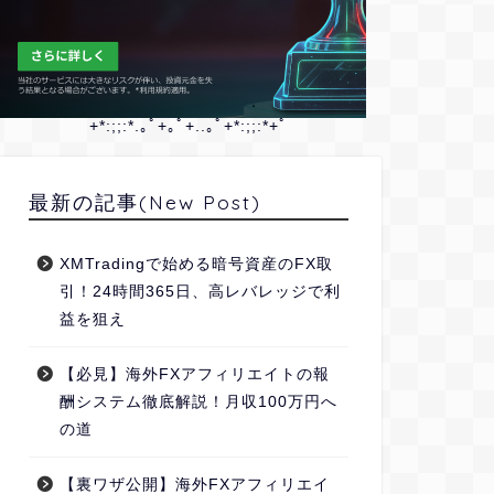
+*:;;:*.｡ﾟ+｡ﾟ+..｡ﾟ+*:;;:*+ﾟ
最新の記事(New Post)
XMTradingで始める暗号資産のFX取
引！24時間365日、高レバレッジで利
益を狙え
【必見】海外FXアフィリエイトの報
酬システム徹底解説！月収100万円へ
の道
【裏ワザ公開】海外FXアフィリエイ