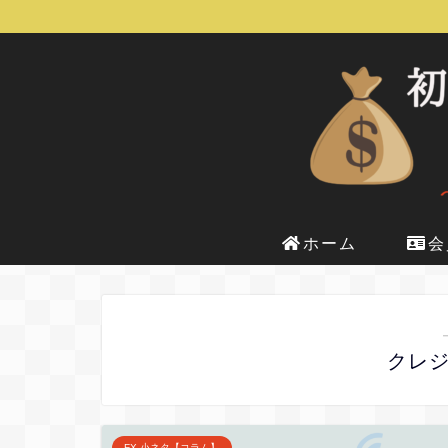
ホーム
会
クレ
FX 小ネタ【コラム】