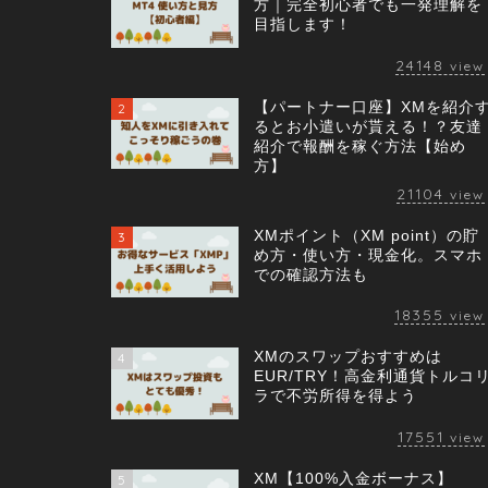
方｜完全初心者でも一発理解を
目指します！
24148
view
【パートナー口座】XMを紹介
2
るとお小遣いが貰える！？友達
紹介で報酬を稼ぐ方法【始め
方】
21104
view
XMポイント（XM point）の貯
3
め方・使い方・現金化。スマホ
での確認方法も
18355
view
XMのスワップおすすめは
4
EUR/TRY！高金利通貨トルコ
ラで不労所得を得よう
17551
view
XM【100%入金ボーナス】
5