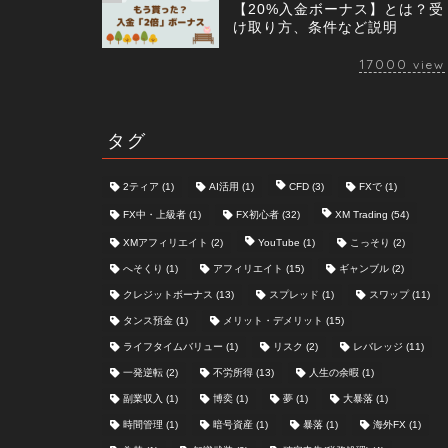
【20%入金ボーナス】とは？受
け取り方、条件など説明
17000
view
タグ
2ティア
(1)
AI活用
(1)
CFD
(3)
FXで
(1)
FX中・上級者
(1)
FX初心者
(32)
XM Trading
(54)
XMアフィリエイト
(2)
YouTube
(1)
こっそり
(2)
へそくり
(1)
アフィリエイト
(15)
ギャンブル
(2)
クレジットボーナス
(13)
スプレッド
(1)
スワップ
(11)
タンス預金
(1)
メリット・デメリット
(15)
ライフタイムバリュー
(1)
リスク
(2)
レバレッジ
(11)
一発逆転
(2)
不労所得
(13)
人生の余暇
(1)
副業収入
(1)
博奕
(1)
夢
(1)
大暴落
(1)
時間管理
(1)
暗号資産
(1)
暴落
(1)
海外FX
(1)