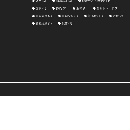
為替
(1)
知識武装
(2)
確定申告(税務処理)
(4)
節税
(1)
節約
(1)
聖杯
(1)
自動トレード
(7)
自動売買
(3)
自動投資
(1)
証拠金
(11)
貯金
(3)
資産形成
(1)
配信
(1)