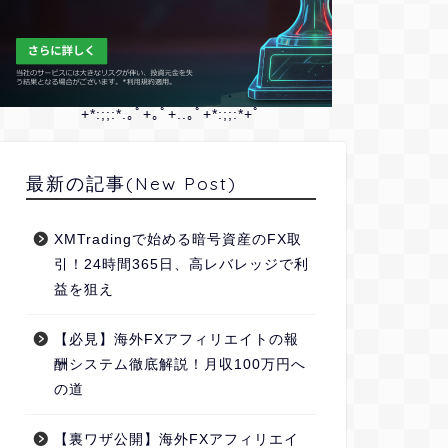
+*:;;:*.｡ﾟ+｡ﾟ+..｡ﾟ+*:;;:*+ﾟ
最新の記事(New Post)
XMTradingで始める暗号資産のFX取
引！24時間365日、高レバレッジで利
益を狙え
【必見】海外FXアフィリエイトの報
酬システム徹底解説！月収100万円へ
の道
【裏ワザ公開】海外FXアフィリエイ