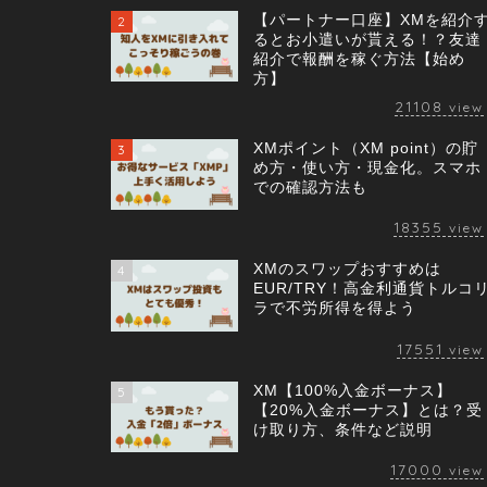
【パートナー口座】XMを紹介
2
るとお小遣いが貰える！？友達
紹介で報酬を稼ぐ方法【始め
方】
21108
view
XMポイント（XM point）の貯
3
め方・使い方・現金化。スマホ
での確認方法も
18355
view
XMのスワップおすすめは
4
EUR/TRY！高金利通貨トルコ
ラで不労所得を得よう
17551
view
XM【100%入金ボーナス】
5
【20%入金ボーナス】とは？受
け取り方、条件など説明
17000
view