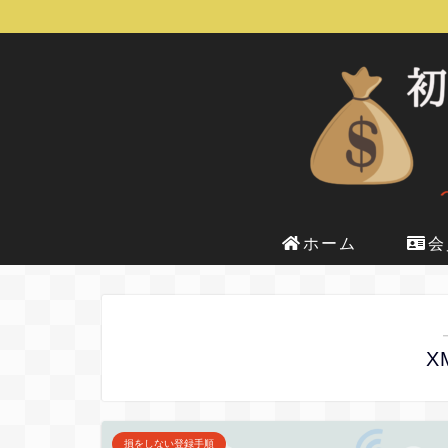
ホーム
会
X
損をしない登録手順