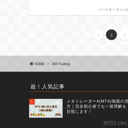
2019年11月26
1
2
3
HOME
XM Trading
超！人気記事
メタトレーダー4(MT4)画面の
1
方｜完全初心者でも一発理解を
目指します！
24152
view