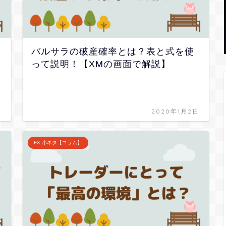
バルサラの破産確率とは？表と式を使
レ
って説明！【XMの画面で解説】
日
2020年1月2日
FX 小ネタ【コラム】