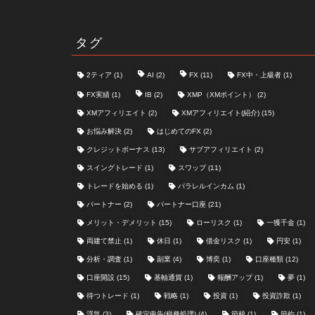
タグ
2ティア
(1)
AI
(2)
FX
(11)
FX中・上級者
(1)
FX実績
(1)
IB
(2)
XMP（XMポイント）
(2)
XMアフィリエイト
(2)
XMアフィリエイト(紹介)
(15)
お悩み解決
(2)
はじめてのFX
(2)
クレジットボーナス
(13)
サブアフィリエイト
(2)
スイングトレード
(1)
スワップ
(11)
トレードを始める
(1)
パラレルインカム
(1)
パートナー
(2)
パートナー口座
(21)
メリット・デメリット
(15)
ローリスク
(1)
一獲千金
(1)
両建て禁止
(1)
休日
(1)
借金リスク
(1)
円安
(1)
分析・調査
(1)
副業
(4)
博奕
(1)
口座種類
(12)
口座開設
(15)
基軸通貨
(1)
報酬アップ
(1)
夢
(1)
待つトレード
(1)
戦略
(1)
投資
(1)
投資詐欺
(1)
浮気
(3)
確定申告(税務処理)
(4)
節税
(1)
節約
(1)