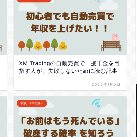
XM Tradingの自動売買で一攫千金を目
指す人が、失敗しないために読む記事
日
2020年1月5日
実践！XMで稼ぐ