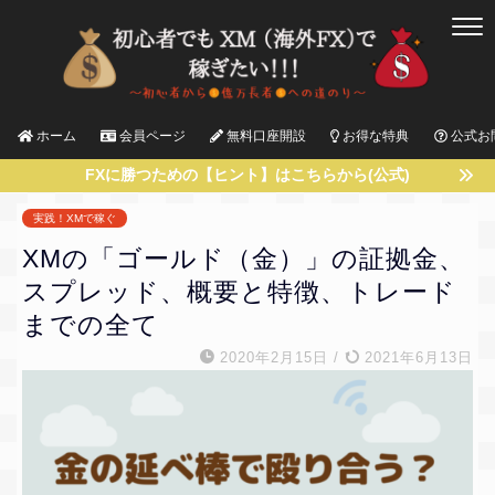
ホーム
会員ページ
無料口座開設
お得な特典
公式お
FXに勝つための【ヒント】はこちらから(公式)
実践！XMで稼ぐ
XMの「ゴールド（金）」の証拠金、
スプレッド、概要と特徴、トレード
までの全て
2020年2月15日
/
2021年6月13日