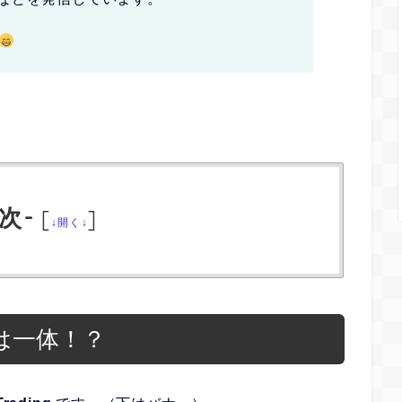
次-
[
]
↓開く↓
とは一体！？