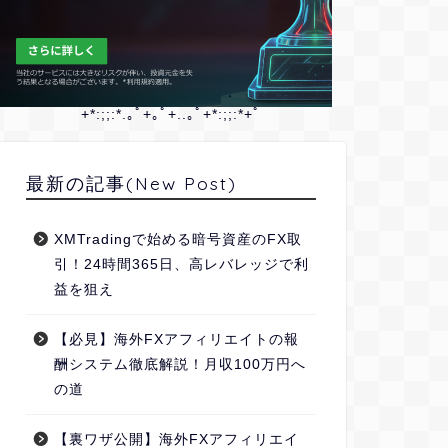
+*:;;:*.｡ﾟ+｡ﾟ+..｡ﾟ+*:;;:*+ﾟ
最新の記事(New Post)
XMTradingで始める暗号資産のFX取
引！24時間365日、高レバレッジで利
益を狙え
【必見】海外FXアフィリエイトの報
酬システム徹底解説！月収100万円へ
の道
【裏ワザ公開】海外FXアフィリエイ