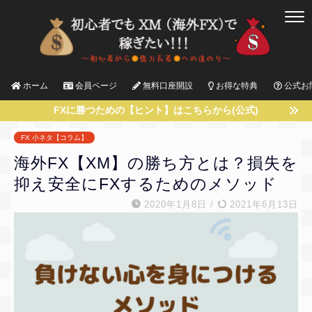
ホーム
会員ページ
無料口座開設
お得な特典
公式お
FXに勝つための【ヒント】はこちらから(公式)
FX 小ネタ【コラム】
海外FX【XM】の勝ち方とは？損失を
抑え安全にFXするためのメソッド
2020年1月8日
/
2021年6月13日