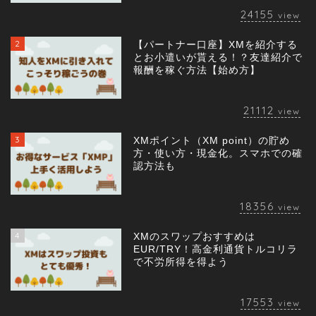
24155
view
2
【パートナー口座】XMを紹介する
とお小遣いが貰える！？友達紹介で
報酬を稼ぐ方法【始め方】
21112
view
3
XMポイント（XM point）の貯め
方・使い方・現金化。スマホでの確
認方法も
18356
view
4
XMのスワップおすすめは
EUR/TRY！高金利通貨トルコリラ
で不労所得を得よう
17553
view