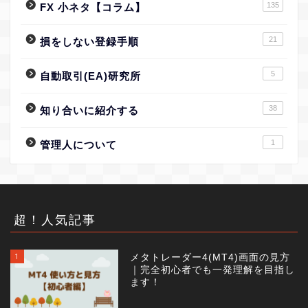
135
FX 小ネタ【コラム】
21
損をしない登録手順
5
自動取引(EA)研究所
38
知り合いに紹介する
1
管理人について
超！人気記事
1
メタトレーダー4(MT4)画面の見方
｜完全初心者でも一発理解を目指し
ます！