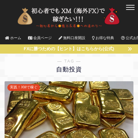
ホーム
会員ページ
無料口座開設
お得な特典
公式お
FXに勝つための【ヒント】はこちらから(公式)
― TAG ―
自動投資
実践！XMで稼ぐ