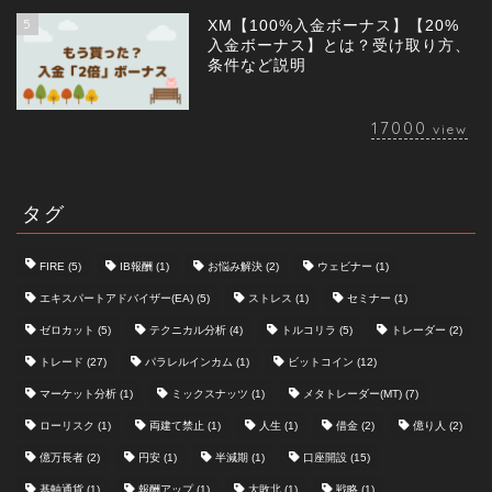
5
XM【100%入金ボーナス】【20%
入金ボーナス】とは？受け取り方、
条件など説明
17000
view
タグ
FIRE
(5)
IB報酬
(1)
お悩み解決
(2)
ウェビナー
(1)
エキスパートアドバイザー(EA)
(5)
ストレス
(1)
セミナー
(1)
ゼロカット
(5)
テクニカル分析
(4)
トルコリラ
(5)
トレーダー
(2)
トレード
(27)
パラレルインカム
(1)
ビットコイン
(12)
マーケット分析
(1)
ミックスナッツ
(1)
メタトレーダー(MT)
(7)
ローリスク
(1)
両建て禁止
(1)
人生
(1)
借金
(2)
億り人
(2)
億万長者
(2)
円安
(1)
半減期
(1)
口座開設
(15)
基軸通貨
(1)
報酬アップ
(1)
大敗北
(1)
戦略
(1)