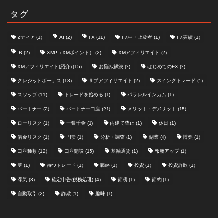
タグ
2ティア
(1)
AI
(2)
FX
(11)
FX中・上級者
(1)
FX実績
(1)
IB
(2)
XMP（XMポイント）
(2)
XMアフィリエイト
(2)
XMアフィリエイト(紹介)
(15)
お悩み解決
(2)
はじめてのFX
(2)
クレジットボーナス
(13)
サブアフィリエイト
(2)
スイングトレード
(1)
スワップ
(11)
トレードを始める
(1)
パラレルインカム
(1)
パートナー
(2)
パートナー口座
(21)
メリット・デメリット
(15)
ローリスク
(1)
一獲千金
(1)
両建て禁止
(1)
休日
(1)
借金リスク
(1)
円安
(1)
分析・調査
(1)
副業
(4)
博奕
(1)
口座種類
(12)
口座開設
(15)
基軸通貨
(1)
報酬アップ
(1)
夢
(1)
待つトレード
(1)
戦略
(1)
投資
(1)
投資詐欺
(1)
浮気
(3)
確定申告(税務処理)
(4)
節税
(1)
節約
(1)
自動取引
(2)
詐欺
(1)
趣味
(1)