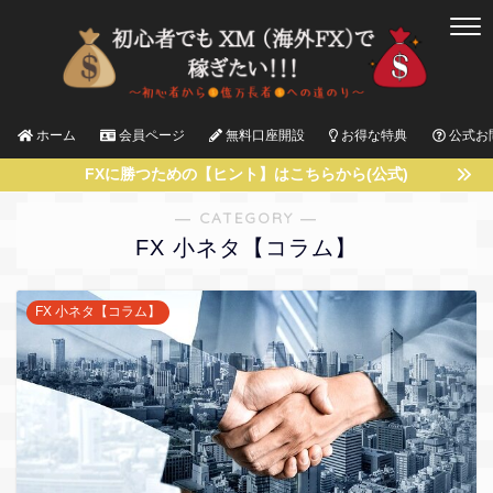
ホーム
会員ページ
無料口座開設
お得な特典
公式お
FXに勝つための【ヒント】はこちらから(公式)
― CATEGORY ―
FX 小ネタ【コラム】
FX 小ネタ【コラム】