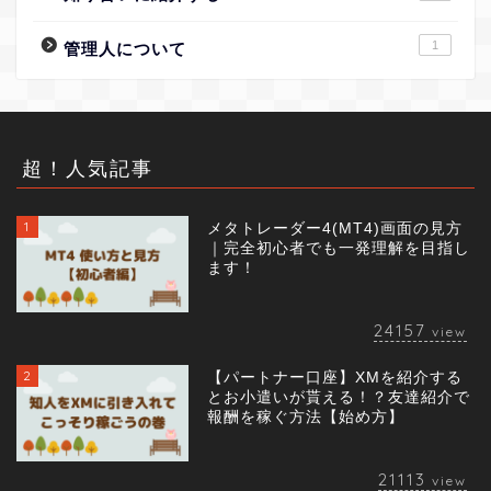
1
管理人について
超！人気記事
1
メタトレーダー4(MT4)画面の見方
｜完全初心者でも一発理解を目指し
ます！
24157
view
2
【パートナー口座】XMを紹介する
とお小遣いが貰える！？友達紹介で
報酬を稼ぐ方法【始め方】
21113
view