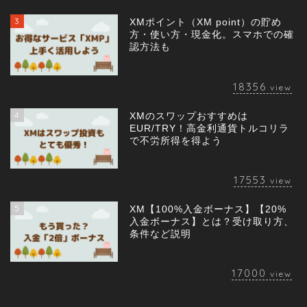
3
XMポイント（XM point）の貯め
方・使い方・現金化。スマホでの確
認方法も
18356
view
4
XMのスワップおすすめは
EUR/TRY！高金利通貨トルコリラ
で不労所得を得よう
17553
view
5
XM【100%入金ボーナス】【20%
入金ボーナス】とは？受け取り方、
条件など説明
17000
view