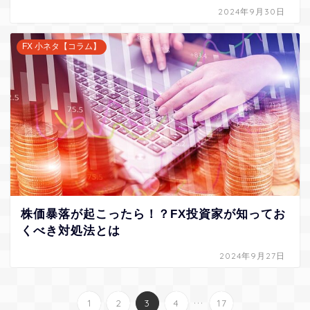
2024年9月30日
FX 小ネタ【コラム】
株価暴落が起こったら！？FX投資家が知ってお
くべき対処法とは
2024年9月27日
...
1
2
3
4
17