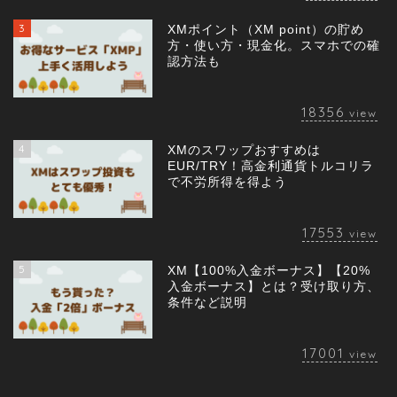
3
XMポイント（XM point）の貯め
方・使い方・現金化。スマホでの確
認方法も
18356
view
4
XMのスワップおすすめは
EUR/TRY！高金利通貨トルコリラ
で不労所得を得よう
17553
view
5
XM【100%入金ボーナス】【20%
入金ボーナス】とは？受け取り方、
条件など説明
17001
view