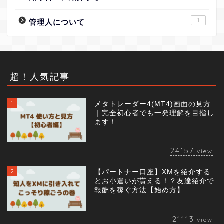
1
管理人について
超！人気記事
1
メタトレーダー4(MT4)画面の見方
｜完全初心者でも一発理解を目指し
ます！
24157
view
2
【パートナー口座】XMを紹介する
とお小遣いが貰える！？友達紹介で
報酬を稼ぐ方法【始め方】
21113
view