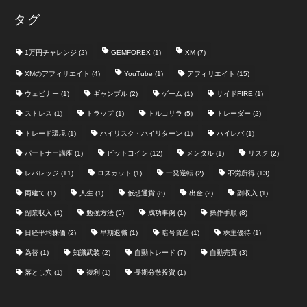
タグ
1万円チャレンジ
(2)
GEMFOREX
(1)
XM
(7)
XMのアフィリエイト
(4)
YouTube
(1)
アフィリエイト
(15)
ウェビナー
(1)
ギャンブル
(2)
ゲーム
(1)
サイドFIRE
(1)
ストレス
(1)
トラップ
(1)
トルコリラ
(5)
トレーダー
(2)
トレード環境
(1)
ハイリスク・ハイリターン
(1)
ハイレバ
(1)
パートナー講座
(1)
ビットコイン
(12)
メンタル
(1)
リスク
(2)
レバレッジ
(11)
ロスカット
(1)
一発逆転
(2)
不労所得
(13)
両建て
(1)
人生
(1)
仮想通貨
(8)
出金
(2)
副収入
(1)
副業収入
(1)
勉強方法
(5)
成功事例
(1)
操作手順
(8)
日経平均株価
(2)
早期退職
(1)
暗号資産
(1)
株主優待
(1)
為替
(1)
知識武装
(2)
自動トレード
(7)
自動売買
(3)
落とし穴
(1)
複利
(1)
長期分散投資
(1)