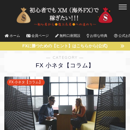
ホーム
会員ページ
無料口座開設
お得な特典
公式お
FXに勝つための【ヒント】はこちらから(公式)
― CATEGORY ―
FX 小ネタ【コラム】
FX 小ネタ【コラム】