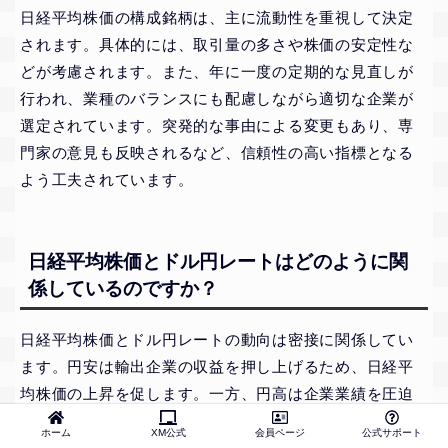
日経平均株価の構成銘柄は、主に流動性を重視して決定
されます。具体的には、取引量の多さや株価の安定性な
どが考慮されます。また、年に一度の定期的な見直しが
行われ、業種のバランスにも配慮しながら適切な企業が
選定されています。突発的な事由による変更もあり、専
門家の意見も反映されるなど、信頼性の高い指標となる
よう工夫されています。
日経平均株価とドル円レートはどのように関
係しているのですか？
日経平均株価とドル円レートの動向は密接に関係してい
ます。円安は輸出企業の収益を押し上げるため、日経平
均株価の上昇を促します。一方、円高は企業業績を圧迫
し、株価の下落につながる可能性があります。また、株
ホーム
XM公式
会員ページ
公式サポート
式市場の活況が外国人投資家の関心を呼び、円高を助長