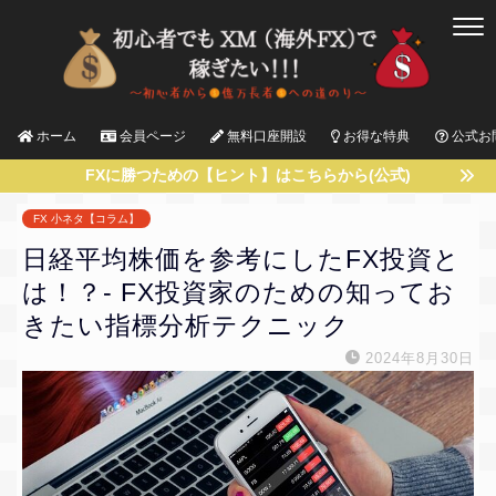
ホーム
会員ページ
無料口座開設
お得な特典
公式お
FXに勝つための【ヒント】はこちらから(公式)
FX 小ネタ【コラム】
日経平均株価を参考にしたFX投資と
は！？- FX投資家のための知ってお
きたい指標分析テクニック
2024年8月30日